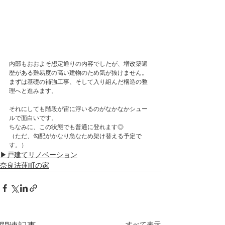
内部もおおよそ想定通りの内容でしたが、増改築遍
歴がある難易度の高い建物のため気が抜けません。
まずは基礎の補強工事、そして入り組んだ構造の整
理へと進みます。
それにしても階段が宙に浮いるのがなかなかシュー
ルで面白いです。
ちなみに、この状態でも普通に登れます◎
（ただ、勾配がかなり急なため架け替える予定で
す。）
▶戸建てリノベーション
奈良法蓮町の家
すべて表示