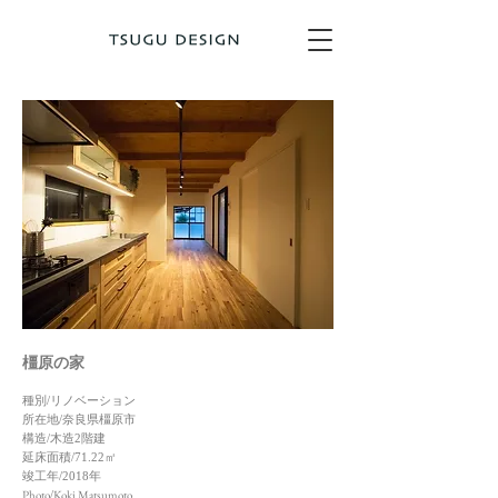
橿原の家
種別/リノベーション
所在地/奈良県橿原市
構造/木造2階建
延床面積/71.22㎡
竣工年/2018年
Photo
Koki Matsumoto
/