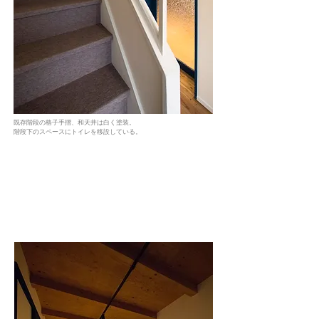
既存階段の格子手摺、和天井は白く塗装。
​階段下のスペースにトイレを移設している。