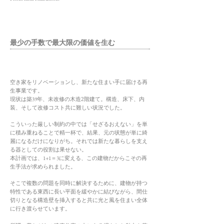
​最少の手数で最大限の価値を生む
空き家をリノベーションし、新たな住まい手に届ける再
生事業です。
39
現状は築
年、未改修の木造2階建て。構造、床下、内
装、そして改修コスト共に難しい状況でした。
こういった厳しい制約の中では「せざるおえない」を単
に積み重ねることで精一杯で、結果、元の状態が単に綺
麗になるだけになりがち。それでは新たな暮らしを支え
る器としての役割は果せない。
1+1＝3
本計画では、
に変える、この建物だからこその再
生手法が求められました。
そこで複数の問題を同時に解決するために、建物が持つ
特性である東西に長い平面を緩やかに結びながら、間仕
切りとなる構造壁を挿入すると共に光と風を住まい全体
に行き渡らせています。