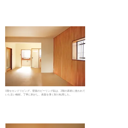
1階セカンドリビング。壁面のピーリング貼は、2階の床材に使われて
いた古い檜材。丁寧に剥がし、表面を薄く削り転用した。