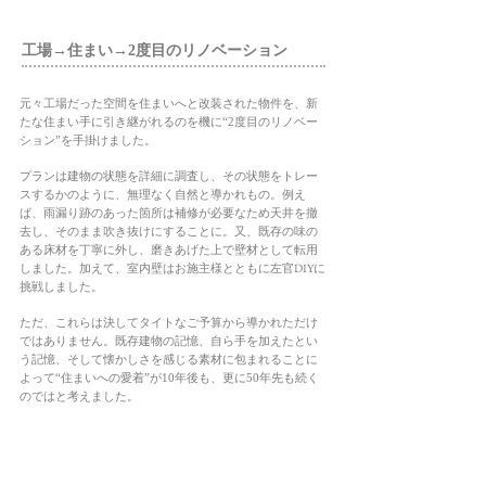
工場→住まい→2度目のリノベーション
元々工場だった空間を住まいへと改装された物件を、新
たな住まい手に引き継がれるのを機に“2度目のリノベー
ション”を手掛けました。
プランは建物の状態を詳細に調査し、その状態をトレー
スするかのように、無理なく自然と導かれもの。例え
ば、雨漏り跡のあった箇所は補修が必要なため天井を撤
去し、そのまま吹き抜けにすることに。又、既存の味の
ある床材を丁寧に外し、磨きあげた上で壁材として転用
DIY
しました。加えて、室内壁はお施主様とともに左官
に
挑戦しました。
ただ、これらは決してタイトなご予算から導かれただけ
ではありません。既存建物の記憶、自ら手を加えたとい
う記憶、そして懐かしさを感じる素材に包まれることに
よって“住まいへの愛着”が10年後も、更に50年先も続く
のではと考えました。