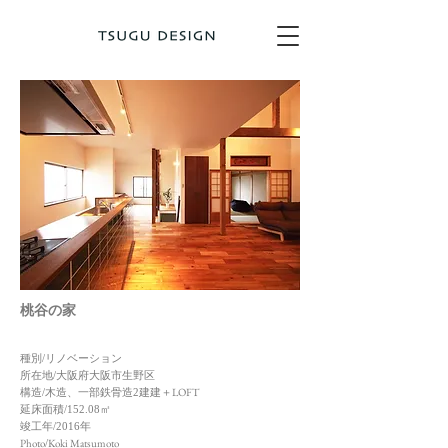
​桃谷の家
種別/リノベーション
所在地/大阪府大阪市生野区
LOFT
構造/木造、一部鉄骨造2建建＋
延床面積/152.08㎡
竣工年/2016年
Photo
Koki Matsumoto
/