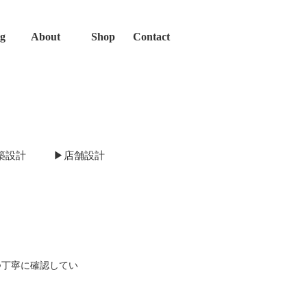
og
About
Shop
Contact
築設計
▶店舗設計
貴志川の古民家
大阪のゲストハウス
つ丁寧に確認してい