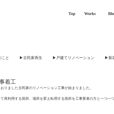
Top
Works
Bl
のこと
▶古民家再生
▶戸建てリノベーション
▶新
舗兼住居
沖野々の家
海南の介護事務所
橿原の家
工事着工
ておりました古民家のリノベーション工事が始まりました。
黒土の古民家
重行の家
清水の家
西安上の古民家
して再利用する箇所、場所を変え転用する箇所を工事業者の方と一つ一