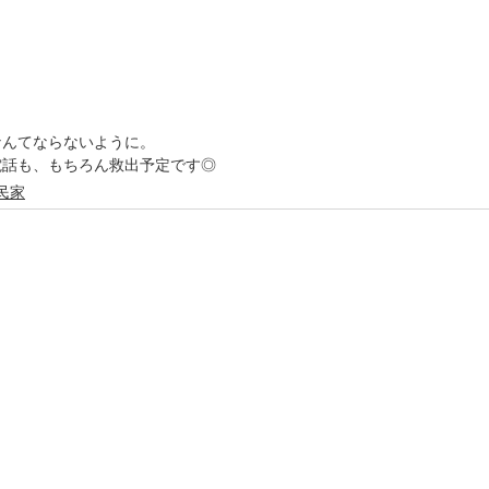
なんてならないように。
電話も、もちろん救出予定です◎
民家