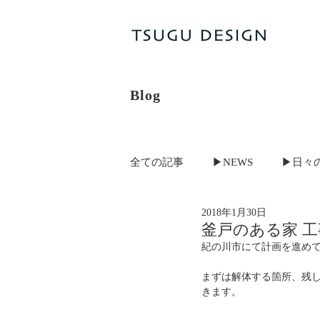
Blog
全ての記事
▶NEWS
▶日々
2018年1月30日
S-MODEL HOUSE
茨木の店
釜戸のある家 
紀の川市にて計画を進め
近露の家
高槻の町家
まずは解体する箇所、残
きます。