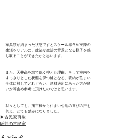
家具類が納まった状態ですとスケール感含め実際の
生活をリアルに、建築が生活の背景となる様子を感
じ取ることができたかと思います。
また、天井高を敢て低く抑えた理由、そして室内を
すっきりとした状態を保つ鍵となる、収納が住まい
全体に対してどれぐらい、適材適所にあった方が良
いか等含め参考に頂けたのではと思います。
我々としても、施主様から住まい心地の喜びの声を
伺え、とても励みになりました。
▶古民家再生
阪井の古民家