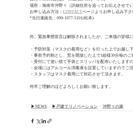
場所：海南市沖野々（詳細住所を追ってお伝えさせて
お申し込み方法：
CONTACT
ページよりお申し込み下さ
*当日連絡先：090-1077-5101(松本)
尚、緊急事態宣言は解除されましたが、ご来場の皆様
・予防対策（マスクの着用など）を行った上でお越し
・事前予約制とし、窓を開放した上で1組様30分毎の
・受付にて使い捨て手袋とスリッパを配布いたします
・会場にはアルコール消毒液を設置していますのでご
・スタッフはマスク着用にて対応させて頂きます。
何卒ご理解のほどよろしくお願い致します。
▶NEWS
▶戸建てリノベーション
沖野々の家