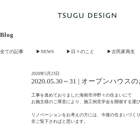
Blog
全ての記事
▶NEWS
▶日々のこと
▶古民家再生
2020年5月23日
S-MODEL HOUSE
茨木の店舗兼住居
沖野々の家
2020.05.30～31 | オープンハ
工事を進めておりました海南市沖野々の住まいにて
近露の家
高槻の町家
黒土の古民家
重行の家
お施主様のご厚意により、施工例見学会を開催する運
リノベーションをお考えの方には、今後の住まいづく
非ご覧下さればと思います。
中黒の古民家
大阪狭山の古民家
冬野の古民家