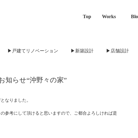
Top
Works
Bl
▶戸建てリノベーション
▶新築設計
▶店舗設計
海南の介護事務所
橿原の家
貴志川の古民家
ウスのお知らせ“沖野々の家”
清水の家
西安上の古民家
大阪のゲストハウス
びとなりました。
りの参考にして頂けると思いますので、ご都合よろしければ是
桃山町の家
奈良法蓮町の家
秋津の家