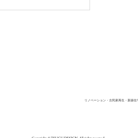
2025.07.19～20 | 内覧会の
らせ“御坊の古民家”
リノベーション・古民家再生・新築住
Copyright © TSUGU DESIGN All rights reserved