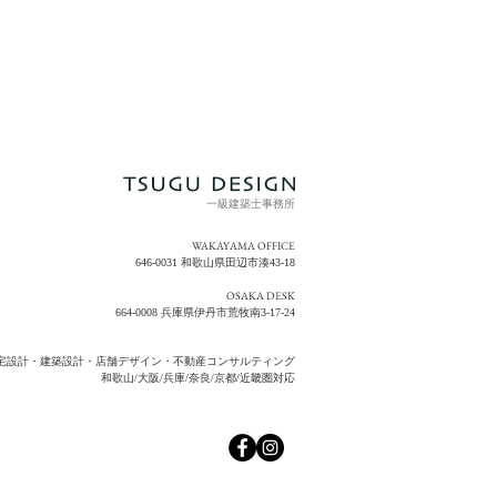
お知
一級建築士事務所
WAKAYAMA OFFICE
646-0031 和歌山県田辺市湊43-18
OSAKA DESK
664-0008 兵庫県伊丹市荒牧南3-17-24
宅設計・建築設計・店舗デザイン・不動産コンサルティング
和歌山/大阪/兵庫/奈良/京都/近畿圏対応