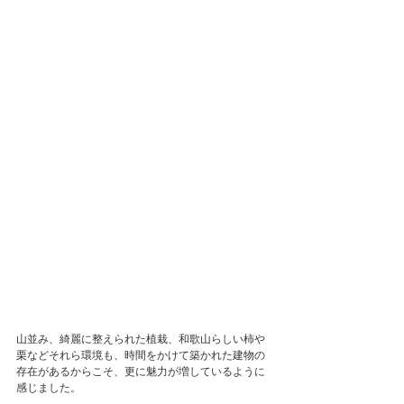
山並み、綺麗に整えられた植栽、和歌山らしい柿や
栗などそれら環境も、時間をかけて築かれた建物の
存在があるからこそ、更に魅力が増しているように
感じました。