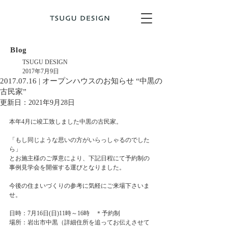
Blog
TSUGU DESIGN
2017年7月9日
2017.07.16 | オープンハウスのお知らせ “中黒の
古民家”
更新日：
2021年9月28日
本年4月に竣工致しました中黒の古民家。
「もし同じような思いの方がいらっしゃるのでした
ら」
とお施主様のご厚意により、下記日程にて予約制の
事例見学会を開催する運びとなりました。
今後の住まいづくりの参考に気軽にご来場下さいま
せ。
日時：7月16日(日)11時～16時　＊予約制
場所：岩出市中黒（詳細住所を追ってお伝えさせて