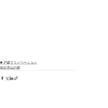
▶戸建てリノベーション
岩出市山の家
関連記事
すべて表示